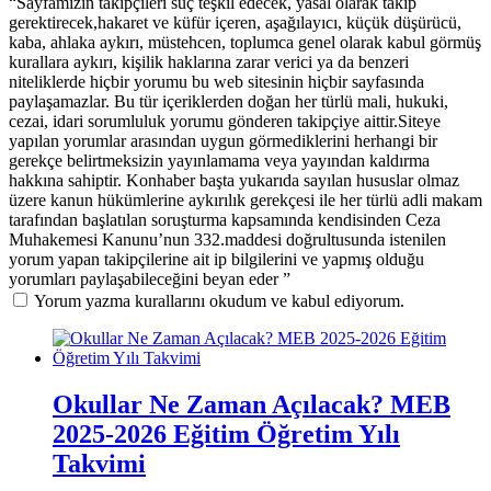
“Sayfamızın takipçileri suç teşkil edecek, yasal olarak takip
gerektirecek,hakaret ve küfür içeren, aşağılayıcı, küçük düşürücü,
kaba, ahlaka aykırı, müstehcen, toplumca genel olarak kabul görmüş
kurallara aykırı, kişilik haklarına zarar verici ya da benzeri
niteliklerde hiçbir yorumu bu web sitesinin hiçbir sayfasında
paylaşamazlar. Bu tür içeriklerden doğan her türlü mali, hukuki,
cezai, idari sorumluluk yorumu gönderen takipçiye aittir.Siteye
yapılan yorumlar arasından uygun görmediklerini herhangi bir
gerekçe belirtmeksizin yayınlamama veya yayından kaldırma
hakkına sahiptir. Konhaber başta yukarıda sayılan hususlar olmaz
üzere kanun hükümlerine aykırılık gerekçesi ile her türlü adli makam
tarafından başlatılan soruşturma kapsamında kendisinden Ceza
Muhakemesi Kanunu’nun 332.maddesi doğrultusunda istenilen
yorum yapan takipçilerine ait ip bilgilerini ve yapmış olduğu
yorumları paylaşabileceğini beyan eder ”
Yorum yazma kurallarını okudum ve kabul ediyorum.
Okullar Ne Zaman Açılacak? MEB
2025-2026 Eğitim Öğretim Yılı
Takvimi