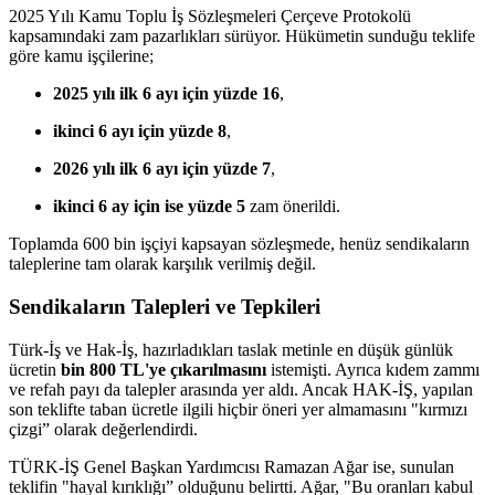
2025 Yılı Kamu Toplu İş Sözleşmeleri Çerçeve Protokolü
kapsamındaki zam pazarlıkları sürüyor. Hükümetin sunduğu teklife
göre kamu işçilerine;
2025 yılı ilk 6 ayı için yüzde 16
,
ikinci 6 ayı için yüzde 8
,
2026 yılı ilk 6 ayı için yüzde 7
,
ikinci 6 ay için ise yüzde 5
zam önerildi.
Toplamda 600 bin işçiyi kapsayan sözleşmede, henüz sendikaların
taleplerine tam olarak karşılık verilmiş değil.
Sendikaların Talepleri ve Tepkileri
Türk-İş ve Hak-İş, hazırladıkları taslak metinle en düşük günlük
ücretin
bin 800 TL'ye çıkarılmasını
istemişti. Ayrıca kıdem zammı
ve refah payı da talepler arasında yer aldı. Ancak HAK-İŞ, yapılan
son teklifte taban ücretle ilgili hiçbir öneri yer almamasını "kırmızı
çizgi” olarak değerlendirdi.
TÜRK-İŞ Genel Başkan Yardımcısı Ramazan Ağar ise, sunulan
teklifin "hayal kırıklığı” olduğunu belirtti. Ağar, "Bu oranları kabul