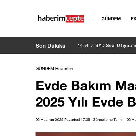
GÜNDEM
E
Son Dakika
BYD Seal U fiyatı n
14:54
/
Seal U modelleri, özellikle
GÜNDEM Haberleri
Evde Bakım Ma
2025 Yılı Evde
02 Haziran 2025 Pazartesi 17:35
- Güncelleme Tarihi:
02 Ha