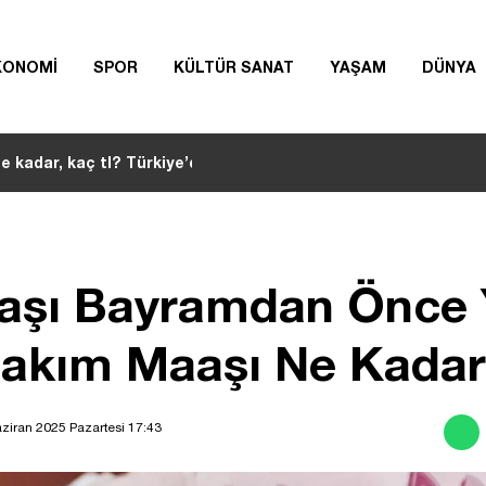
KONOMİ
SPOR
KÜLTÜR SANAT
YAŞAM
DÜNYA
e kadar, kaç tl? Türkiye’de yılın otomobili BYD
ri nedir?
|
aşı Bayramdan Önce 
 Bakım Maaşı Ne Kada
ziran 2025 Pazartesi 17:43