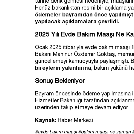
tarihe denk gelmesi nedeniyle, maaşla
Henüz bakanlıktan resmi bir açıklama y
ödemeler bayramdan önce yapılmıştı
yapılacak açıklamalara çevrildi.
2025 Yılı Evde Bakım Maaşı Ne Ka
Ocak 2025 itibarıyla evde bakım maaşı
Bakanı Mahinur Özdemir Göktaş, memur m
güncellemeyi kamuoyuyla paylaşmıştı. 
bireylerin yakınlarına
, bakım yükünü ha
Sonuç Bekleniyor
Bayram öncesinde ödeme yapılmasına ili
Hizmetler Bakanlığı tarafından açıklanma
üzerinden takip etmeye devam ediyor.
Kaynak:
Haber Merkezi
#evde bakım maaşı
#bakım maaşı ne zaman