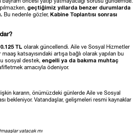
rın bayram öncesi yatıp yatmayacağı sorusu gündemde.
geçtiğimiz yıllarda benzer durumlarda
apılmazken,
.
Kabine Toplantısı sonrası
Bu nedenle gözler,
dar?
10.125 TL
olarak güncellendi. Aile ve Sosyal Hizmetler
aaş katsayısındaki artışa bağlı olarak yapılan bu
engelli ya da bakıma muhtaç
Bu sosyal destek,
fifletmek amacıyla ödeniyor.
şkin kararın, önümüzdeki günlerde Aile ve Sosyal
sı bekleniyor. Vatandaşlar, gelişmeleri resmi kaynaklar
#maaşlar yatacak mı