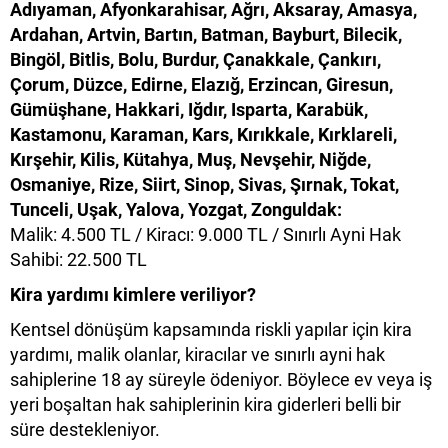
Adıyaman, Afyonkarahisar, Ağrı, Aksaray, Amasya,
Ardahan, Artvin, Bartın, Batman, Bayburt, Bilecik,
Bingöl, Bitlis, Bolu, Burdur, Çanakkale, Çankırı,
Çorum, Düzce, Edirne, Elazığ, Erzincan, Giresun,
Gümüşhane, Hakkari, Iğdır, Isparta, Karabük,
Kastamonu, Karaman, Kars, Kırıkkale, Kırklareli,
Kırşehir, Kilis, Kütahya, Muş, Nevşehir, Niğde,
Osmaniye, Rize, Siirt, Sinop, Sivas, Şırnak, Tokat,
Tunceli, Uşak, Yalova, Yozgat, Zonguldak:
Malik: 4.500 TL / Kiracı: 9.000 TL / Sınırlı Ayni Hak
Sahibi: 22.500 TL
Kira yardımı kimlere veriliyor?
Kentsel dönüşüm kapsamında riskli yapılar için kira
yardımı, malik olanlar, kiracılar ve sınırlı ayni hak
sahiplerine 18 ay süreyle ödeniyor. Böylece ev veya iş
yeri boşaltan hak sahiplerinin kira giderleri belli bir
süre destekleniyor.