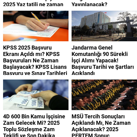
2025 Yaz tatili ne zaman
Yayınlanacak?
başlıyor?
KPSS 2025 Başvuru
Jandarma Genel
Ekranı Açıldı mı? KPSS
Komutanlığı 90 Sürekli
Başvuruları Ne Zaman
İşçi Alımı Yapacak!
Başlayacak? KPSS Lisans
Başvuru Tarihi ve Şartları
Başvuru ve Sınav Tarihleri
Açıklandı
(Haziran-Temmuz 2025)
4D 600 Bin Kamu İşçisine
MSÜ Tercih Sonuçları
Zam Gelecek Mi? 2025
Açıklandı Mı, Ne Zaman
Toplu Sözleşme Zam
Açıklanacak? 2025
Teklifi ve Son Dakika
PERTEM Sonuç