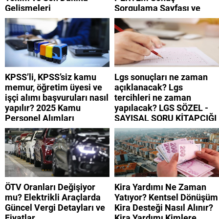
Gelişmeleri
Sorgulama Sayfası ve
Güncel Gelişmeler
KPSS’li, KPSS’siz kamu
Lgs sonuçları ne zaman
memur, öğretim üyesi ve
açıklanacak? Lgs
işçi alımı başvuruları nasıl
tercihleri ne zaman
yapılır? 2025 Kamu
yapılacak? LGS SÖZEL -
Personel Alımları
SAYISAL SORU KİTAPÇIĞI
VE CEVAP ANAHTARI
2025
ÖTV Oranları Değişiyor
Kira Yardımı Ne Zaman
mu? Elektrikli Araçlarda
Yatıyor? Kentsel Dönüşüm
Güncel Vergi Detayları ve
Kira Desteği Nasıl Alınır?
Fiyatlar
Kira Yardımı Kimlere